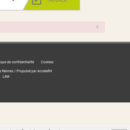
TROUVER
X
ique de confidentialité
Cookies
e Rennes / Propulsé par
AcceleRH
L4M