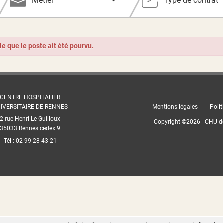
Métier
Type de contrat
ble que le poste ait été pourvu.
CENTRE HOSPITALIER
IVERSITAIRE DE RENNES
Mentions légales
Polit
2 rue Henri Le Guilloux
Copyright ©
2026
- CHU d
35033 Rennes cedex 9
Tél : 02 99 28 43 21