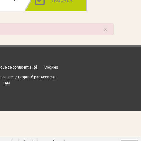
TROUVER
X
ique de confidentialité
Cookies
e Rennes / Propulsé par
AcceleRH
L4M