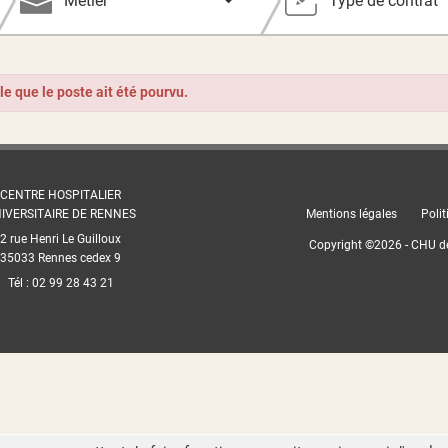
Métier
Type de contrat
ble que le poste ait été pourvu.
CENTRE HOSPITALIER
IVERSITAIRE DE RENNES
Mentions légales
Polit
2 rue Henri Le Guilloux
Copyright ©
2026
- CHU d
35033 Rennes cedex 9
Tél : 02 99 28 43 21