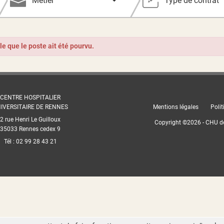
Métier
Type de contrat
ble que le poste ait été pourvu.
CENTRE HOSPITALIER
IVERSITAIRE DE RENNES
Mentions légales
Polit
2 rue Henri Le Guilloux
Copyright ©
2026
- CHU d
35033 Rennes cedex 9
Tél : 02 99 28 43 21