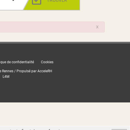
TROUVER
X
ique de confidentialité
Cookies
e Rennes / Propulsé par
AcceleRH
L4M