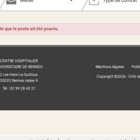
Métier
Type de contrat
ble que le poste ait été pourvu.
CENTRE HOSPITALIER
IVERSITAIRE DE RENNES
Mentions légales
Polit
2 rue Henri Le Guilloux
Copyright ©
2026
- CHU d
35033 Rennes cedex 9
Tél : 02 99 28 43 21