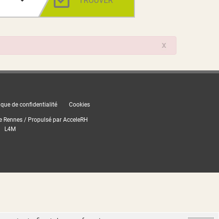
TROUVER
X
ique de confidentialité
Cookies
e Rennes / Propulsé par
AcceleRH
L4M