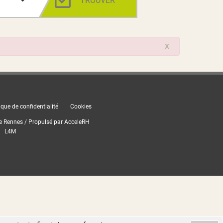
TROUVER
X
ique de confidentialité
Cookies
e Rennes / Propulsé par
AcceleRH
L4M