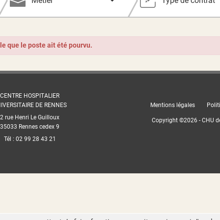
Métier
Type de contrat
ble que le poste ait été pourvu.
CENTRE HOSPITALIER
IVERSITAIRE DE RENNES
Mentions légales
Polit
2 rue Henri Le Guilloux
Copyright ©
2026
- CHU d
35033 Rennes cedex 9
Tél : 02 99 28 43 21