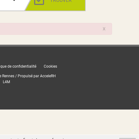
TROUVER
X
ique de confidentialité
Cookies
e Rennes / Propulsé par
AcceleRH
L4M