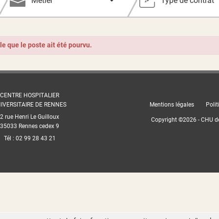
Métier
Type de contrat
ble que le poste ait été pourvu.
CENTRE HOSPITALIER
IVERSITAIRE DE RENNES
Mentions légales
Polit
2 rue Henri Le Guilloux
Copyright ©
2026
- CHU d
35033 Rennes cedex 9
Tél : 02 99 28 43 21